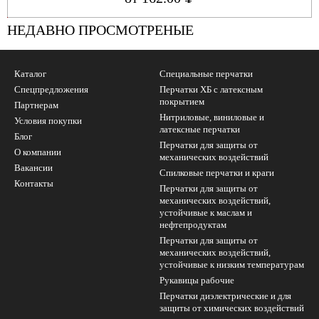
УБ.
НЕДАВНО ПРОСМОТРЕНЫЕ
Каталог
Специальные перчатки
Спецпредложения
Перчатки ХБ с латексным
покрытием
Партнерам
Нитриловые, виниловые и
Условия покупки
латексные перчатки
Блог
Перчатки для защиты от
О компании
механических воздействий
Вакансии
Cпилковые перчатки и краги
Контакты
Перчатки для защиты от
механических воздействий,
устойчивые к маслам и
нефтепродуктам
Перчатки для защиты от
механических воздействий,
устойчивые к низким температурам
Рукавицы рабочие
Перчатки диэлектрические и для
защиты от химических воздействий