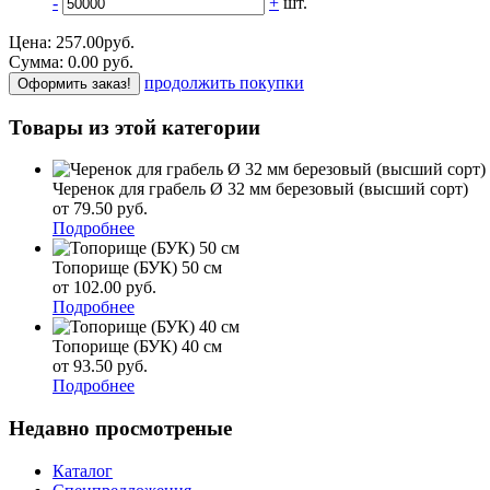
-
+
шт.
Цена:
257.00
руб.
Сумма:
0.00
р
уб.
продолжить покупки
Оформить заказ!
Товары из этой категории
Черенок для грабель Ø 32 мм березовый (высший сорт)
от 79.50
р
уб.
Подробнее
Топорище (БУК) 50 см
от 102.00
р
уб.
Подробнее
Топорище (БУК) 40 см
от 93.50
р
уб.
Подробнее
Недавно просмотреные
Каталог