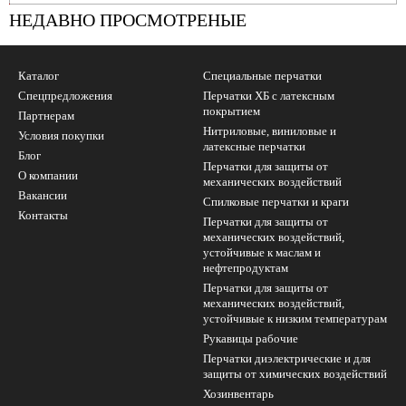
УБ.
НЕДАВНО ПРОСМОТРЕНЫЕ
Каталог
Специальные перчатки
Спецпредложения
Перчатки ХБ с латексным
покрытием
Партнерам
Нитриловые, виниловые и
Условия покупки
латексные перчатки
Блог
Перчатки для защиты от
О компании
механических воздействий
Вакансии
Cпилковые перчатки и краги
Контакты
Перчатки для защиты от
механических воздействий,
устойчивые к маслам и
нефтепродуктам
Перчатки для защиты от
механических воздействий,
устойчивые к низким температурам
Рукавицы рабочие
Перчатки диэлектрические и для
защиты от химических воздействий
Хозинвентарь