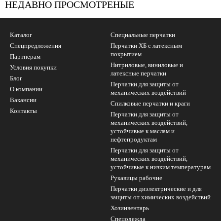
НЕДАВНО ПРОСМОТРЕНЫЕ
Каталог
Специальные перчатки
Спецпредложения
Перчатки ХБ с латексным
покрытием
Партнерам
Нитриловые, виниловые и
Условия покупки
латексные перчатки
Блог
Перчатки для защиты от
О компании
механических воздействий
Вакансии
Cпилковые перчатки и краги
Контакты
Перчатки для защиты от
механических воздействий,
устойчивые к маслам и
нефтепродуктам
Перчатки для защиты от
механических воздействий,
устойчивые к низким температурам
Рукавицы рабочие
Перчатки диэлектрические и для
защиты от химических воздействий
Хозинвентарь
Спецодежда