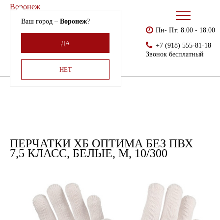
Воронеж
Ваш город –
Воронеж
?
Пн- Пт: 8.00 - 18.00
Бесплатно доставляем
Главная
Каталог
Перчатки без ПВХ
ДА
+7 (918) 555-81-18
Армения, Молдавия,
Перчатки хб оптима без ПВХ 7,5 класс, белые, М, 10/300
Звонок бесплатный
Казахстан,
Беларусь
НЕТ
ПЕРЧАТКИ ХБ ОПТИМА БЕЗ ПВХ
7,5 КЛАСС, БЕЛЫЕ, М, 10/300